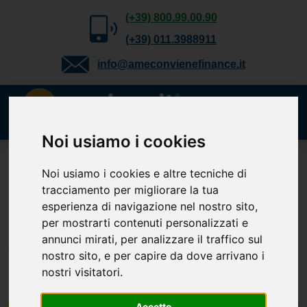
(+39) 800.99.00.90
(+39) 011.3988911
info@ameconvienefinance.it
Noi usiamo i cookies
Richiedi gratuitamente
Noi usiamo i cookies e altre tecniche di
tracciamento per migliorare la tua
il tuo preventivo
esperienza di navigazione nel nostro sito,
Cessione del Quinto, Delega, Prestito
per mostrarti contenuti personalizzati e
Personale, TFS e Mutuo. Verifica la
annunci mirati, per analizzare il traffico sul
tua
nostro sito, e per capire da dove arrivano i
fattibilità.
nostri visitatori.
Accetto