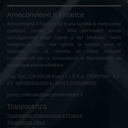
Ameconviene.it Finance
Ameconviene.it Finance Srl è una società di mediazione
creditizia iscritta al n. M94 dell'elenco tenuto
dall'Organismo degli Agenti e dei Mediatori. Nello
svolgimento della sua attività la società pone in
relazione con la clientela gli istituti mutuanti
convenzionati per la concessione di finanziamenti da
loro erogati previa istruttoria.
Cap. Soc. 228.000,00 Euro i.v. - R.E.A. TO-950567 - C.F.
e P. IVA 08154920014 - IVASS E000294291.
posta.certificata@pec.primonetwork.it
Trasparenza
Trasparenza Ameconviene.it Finance
Trasparenza Istituti