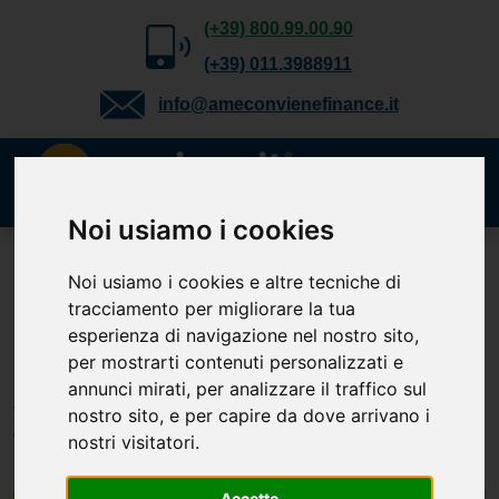
(+39) 800.99.00.90
(+39) 011.3988911
info@ameconvienefinance.it
Noi usiamo i cookies
Richiedi gratuitamente
Noi usiamo i cookies e altre tecniche di
tracciamento per migliorare la tua
il tuo preventivo
esperienza di navigazione nel nostro sito,
Cessione del Quinto, Delega, Prestito
per mostrarti contenuti personalizzati e
Personale, TFS e Mutuo. Verifica la
annunci mirati, per analizzare il traffico sul
tua
nostro sito, e per capire da dove arrivano i
fattibilità.
nostri visitatori.
Accetto