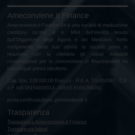
Ameconviene.it Finance
Ameconviene.it Finance Srl è una società di mediazione
creditizia iscritta al n. M94 dell'elenco tenuto
dall'Organismo degli Agenti e dei Mediatori. Nello
svolgimento della sua attività la società pone in
relazione con la clientela gli istituti mutuanti
convenzionati per la concessione di finanziamenti da
loro erogati previa istruttoria.
Cap. Soc. 228.000,00 Euro i.v. - R.E.A. TO-950567 - C.F.
e P. IVA 08154920014 - IVASS E000294291.
posta.certificata@pec.primonetwork.it
Trasparenza
Trasparenza Ameconviene.it Finance
Trasparenza Istituti