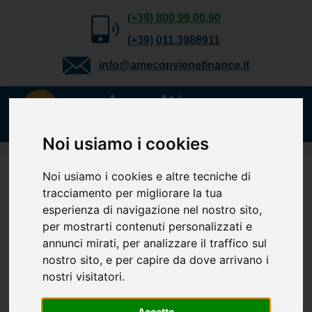
(+39) 800.99.00.90
(+39) 011.3988911
info@ameconvienefinance.it
Noi usiamo i cookies
Richiedi gratuitamente
Noi usiamo i cookies e altre tecniche di
tracciamento per migliorare la tua
il tuo preventivo
esperienza di navigazione nel nostro sito,
Cessione del Quinto, Delega, Prestito
per mostrarti contenuti personalizzati e
Personale, TFS e Mutuo. Verifica la
annunci mirati, per analizzare il traffico sul
tua
nostro sito, e per capire da dove arrivano i
fattibilità.
nostri visitatori.
Accetto