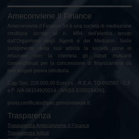
Ameconviene.it Finance
Ameconviene.it Finance Srl è una società di mediazione
creditizia iscritta al n. M94 dell'elenco tenuto
dall'Organismo degli Agenti e dei Mediatori. Nello
svolgimento della sua attività la società pone in
relazione con la clientela gli istituti mutuanti
convenzionati per la concessione di finanziamenti da
loro erogati previa istruttoria.
Cap. Soc. 228.000,00 Euro i.v. - R.E.A. TO-950567 - C.F.
e P. IVA 08154920014 - IVASS E000294291.
posta.certificata@pec.primonetwork.it
Trasparenza
Trasparenza Ameconviene.it Finance
Trasparenza Istituti