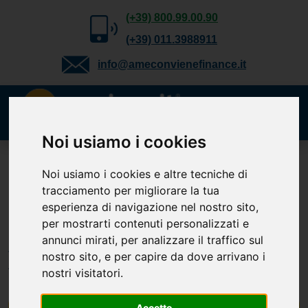
(+39) 800.99.00.90
(+39) 011.3988911
info@ameconvienefinance.it
Noi usiamo i cookies
Richiedi gratuitamente
Noi usiamo i cookies e altre tecniche di
tracciamento per migliorare la tua
il tuo preventivo
esperienza di navigazione nel nostro sito,
Cessione del Quinto, Delega, Prestito
per mostrarti contenuti personalizzati e
Personale, TFS e Mutuo. Verifica la
annunci mirati, per analizzare il traffico sul
tua
nostro sito, e per capire da dove arrivano i
fattibilità.
nostri visitatori.
Accetto