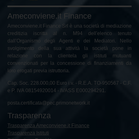
Ameconviene.it Finance
Ameconviene.it Finance Srl è una società di mediazione
creditizia iscritta al n. M94 dell'elenco tenuto
dall'Organismo degli Agenti e dei Mediatori. Nello
svolgimento della sua attività la società pone in
relazione con la clientela gli istituti mutuanti
convenzionati per la concessione di finanziamenti da
loro erogati previa istruttoria.
Cap. Soc. 228.000,00 Euro i.v. - R.E.A. TO-950567 - C.F.
e P. IVA 08154920014 - IVASS E000294291.
posta.certificata@pec.primonetwork.it
Trasparenza
Trasparenza Ameconviene.it Finance
Trasparenza Istituti