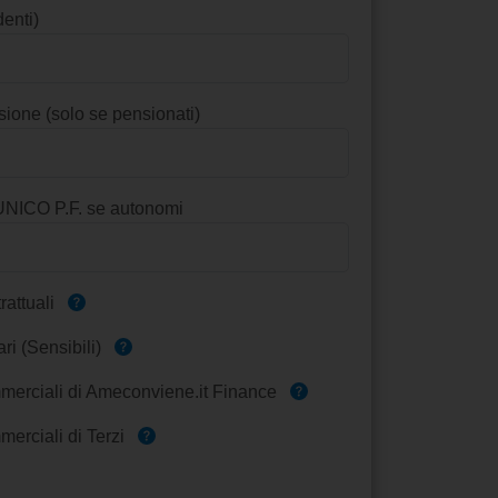
enti)
sione (solo se pensionati)
UNICO P.F. se autonomi
rattuali
ri (Sensibili)
erciali di Ameconviene.it Finance
erciali di Terzi