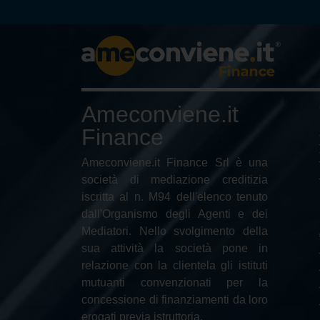
Ameconviene.it
Finance
Ameconviene.it Finance Srl è una
società di mediazione creditizia
iscritta al n. M94 dell'elenco tenuto
dall'Organismo degli Agenti e dei
Mediatori. Nello svolgimento della
sua attività la società pone in
relazione con la clientela gli istituti
mutuanti convenzionati per la
concessione di finanziamenti da loro
erogati previa istruttoria.