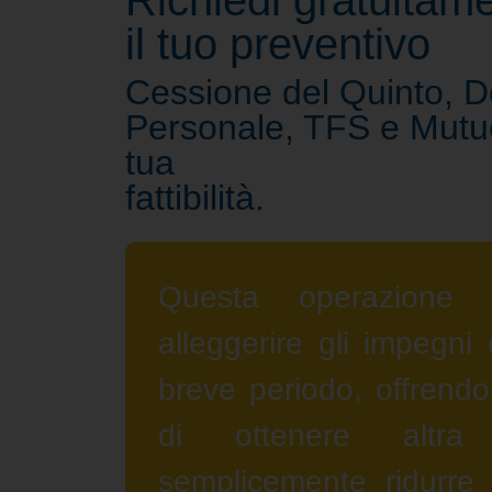
Richiedi gratuitam
il tuo preventivo
Cessione del Quinto, De
Personale, TFS e Mutuo.
tua
fattibilità.
Questa operazione 
alleggerire gli impegni 
breve periodo, offrendoti
di ottenere altra 
semplicemente ridurre l