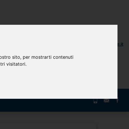
(+39) 800.99.00.90
info@ameconvienefinance.it
(+39) 011.3988911
ostro sito, per mostrarti contenuti
ri visitatori.