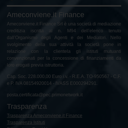
Ameconviene.it Finance
Ameconviene.it Finance Srl è una società di mediazione
creditizia iscritta al n. M94 dell'elenco tenuto
dall'Organismo degli Agenti e dei Mediatori. Nello
svolgimento della sua attività la società pone in
relazione con la clientela gli istituti mutuanti
convenzionati per la concessione di finanziamenti da
loro erogati previa istruttoria.
Cap. Soc. 228.000,00 Euro i.v. - R.E.A. TO-950567 - C.F.
e P. IVA 08154920014 - IVASS E000294291.
posta.certificata@pec.primonetwork.it
Trasparenza
Trasparenza Ameconviene.it Finance
Trasparenza Istituti