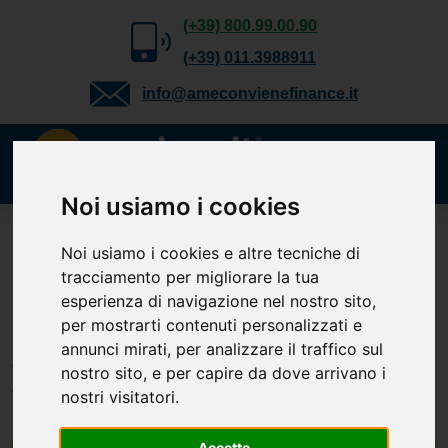
(+39) 800.99.00.90
(+39) 011.3988911
info@ameconvienefinance.it
Noi usiamo i cookies
Richiedi gratuitamente
Noi usiamo i cookies e altre tecniche di
tracciamento per migliorare la tua
il tuo preventivo
esperienza di navigazione nel nostro sito,
Cessione del Quinto, Delega, Prestito
per mostrarti contenuti personalizzati e
Personale, TFS e Mutuo. Verifica la
annunci mirati, per analizzare il traffico sul
tua
nostro sito, e per capire da dove arrivano i
fattibilità.
nostri visitatori.
Accetto