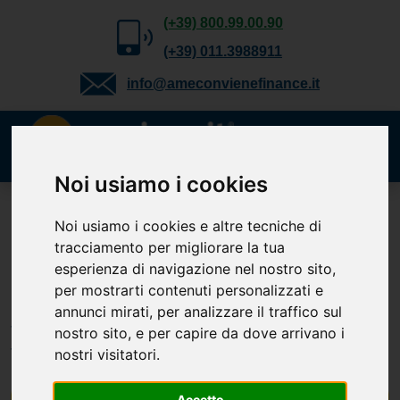
(+39) 800.99.00.90
(+39) 011.3988911
info@ameconvienefinance.it
Noi usiamo i cookies
Richiedi gratuitamente
Noi usiamo i cookies e altre tecniche di
tracciamento per migliorare la tua
il tuo preventivo
esperienza di navigazione nel nostro sito,
Cessione del Quinto, Delega, Prestito
per mostrarti contenuti personalizzati e
Personale, TFS e Mutuo. Verifica la
annunci mirati, per analizzare il traffico sul
tua
nostro sito, e per capire da dove arrivano i
fattibilità.
nostri visitatori.
Accetto