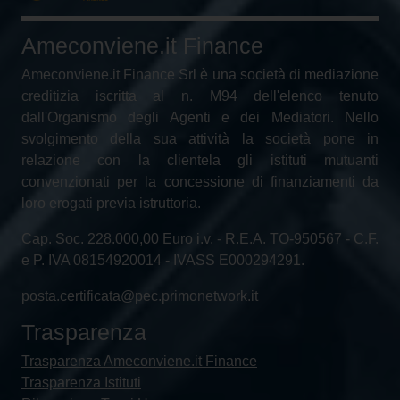
Ameconviene.it Finance
Ameconviene.it Finance Srl è una società di mediazione
creditizia iscritta al n. M94 dell'elenco tenuto
dall'Organismo degli Agenti e dei Mediatori. Nello
svolgimento della sua attività la società pone in
relazione con la clientela gli istituti mutuanti
convenzionati per la concessione di finanziamenti da
loro erogati previa istruttoria.
Cap. Soc. 228.000,00 Euro i.v. - R.E.A. TO-950567 - C.F.
e P. IVA 08154920014 - IVASS E000294291.
posta.certificata@pec.primonetwork.it
Trasparenza
Trasparenza Ameconviene.it Finance
Trasparenza Istituti