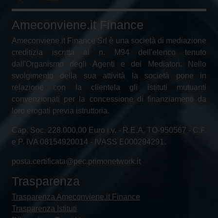
Ameconviene.it Finance
Ameconviene.it Finance Srl è una società di mediazione
creditizia iscritta al n. M94 dell'elenco tenuto
dall'Organismo degli Agenti e dei Mediatori. Nello
svolgimento della sua attività la società pone in
relazione con la clientela gli istituti mutuanti
convenzionati per la concessione di finanziamenti da
loro erogati previa istruttoria.
Cap. Soc. 228.000,00 Euro i.v. - R.E.A. TO-950567 - C.F.
e P. IVA 08154920014 - IVASS E000294291.
posta.certificata@pec.primonetwork.it
Trasparenza
Trasparenza Ameconviene.it Finance
Trasparenza Istituti