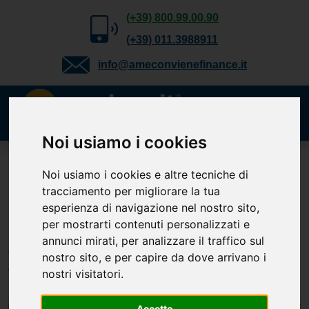
(+39) 800.99.00.90
(+39) 011.3988911
info@ameconvienefinance.it
Noi usiamo i cookies
Richiedi gratuitamente
Noi usiamo i cookies e altre tecniche di
tracciamento per migliorare la tua
il tuo preventivo
esperienza di navigazione nel nostro sito,
Cessione del Quinto, Delega, Prestito
per mostrarti contenuti personalizzati e
Personale, TFS e Mutuo. Verifica la
annunci mirati, per analizzare il traffico sul
tua
nostro sito, e per capire da dove arrivano i
fattibilità.
nostri visitatori.
Accetto