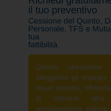
Richiedi gratuitam
il tuo preventivo
Cessione del Quinto, De
Personale, TFS e Mutuo.
tua
fattibilità.
Questa operazione 
alleggerire gli impegni 
breve periodo, offrendoti
di ottenere altra 
semplicemente ridurre l