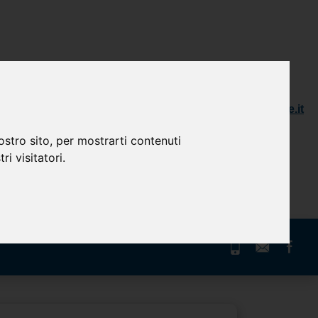
(+39) 800.99.00.90
info@ameconvienefinance.it
(+39) 011.3988911
ostro sito, per mostrarti contenuti
ri visitatori.