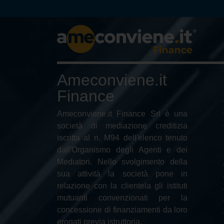
Ameconviene.it
Finance
Ameconviene.it Finance Srl è una
società di mediazione creditizia
iscritta al n. M94 dell'elenco tenuto
dall'Organismo degli Agenti e dei
Mediatori. Nello svolgimento della
sua attività la società pone in
relazione con la clientela gli istituti
mutuanti convenzionati per la
concessione di finanziamenti da loro
erogati previa istruttoria.