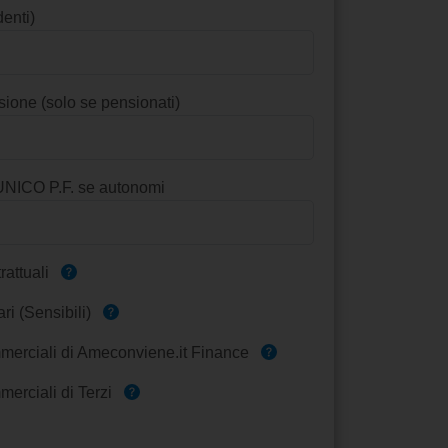
enti)
sione (solo se pensionati)
UNICO P.F. se autonomi
rattuali
ri (Sensibili)
erciali di Ameconviene.it Finance
erciali di Terzi