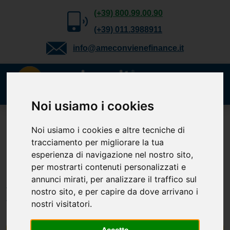
(+39) 800.99.00.90
(+39) 011.3988911
info@ameconvienefinance.it
Noi usiamo i cookies
Richiedi gratuitamente
Noi usiamo i cookies e altre tecniche di
tracciamento per migliorare la tua
il tuo preventivo
esperienza di navigazione nel nostro sito,
Cessione del Quinto, Delega, Prestito
per mostrarti contenuti personalizzati e
Personale, TFS e Mutuo. Verifica la
annunci mirati, per analizzare il traffico sul
tua
nostro sito, e per capire da dove arrivano i
fattibilità.
nostri visitatori.
Accetto