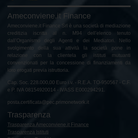
Ameconviene.it Finance
Ameconviene.it Finance Srl è una società di mediazione
creditizia iscritta al n. M94 dell'elenco tenuto
dall'Organismo degli Agenti e dei Mediatori. Nello
svolgimento della sua attività la società pone in
relazione con la clientela gli istituti mutuanti
convenzionati per la concessione di finanziamenti da
loro erogati previa istruttoria.
Cap. Soc. 228.000,00 Euro i.v. - R.E.A. TO-950567 - C.F.
e P. IVA 08154920014 - IVASS E000294291.
posta.certificata@pec.primonetwork.it
Trasparenza
Trasparenza Ameconviene.it Finance
Trasparenza Istituti